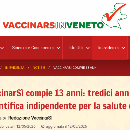
Scienza e Conoscenza
Info Utili
In evidenza
IN EVIDENZA
NOTIZIE
VACCINARSÌ COMPIE 13 ANNI
inarSì compie 13 anni: tredici ann
ntifica indipendente per la salute d
Redazione VaccinarSì
a di
blicata il
12/05/2026
aggiornata il
12/05/2026