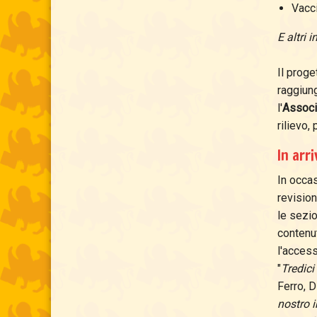
Vacci
E altri 
Il proge
raggiun
l'
Associa
rilievo
In arr
In occas
revision
le sezio
contenut
l'access
"
Tredici
Ferro, 
nostro i