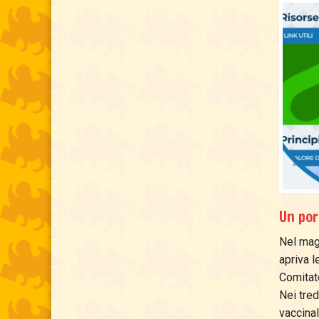
Un por
Nel magg
apriva l
Comitato
Nei tred
vaccinal