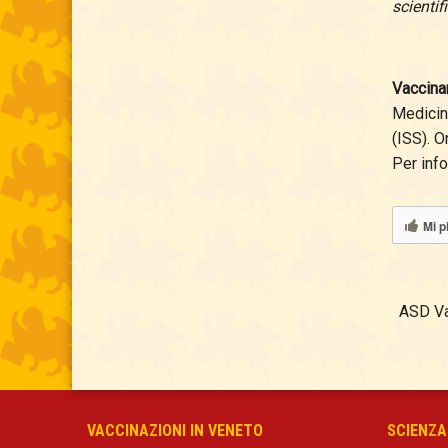
scienti
Vaccina
Medicina
(ISS). O
Per inf
Mi p
ASD Va
VACCINAZIONI IN VENETO
SCIENZA