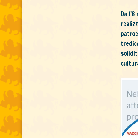
Dall'8
realiz
patroc
tredic
solidi
cultur