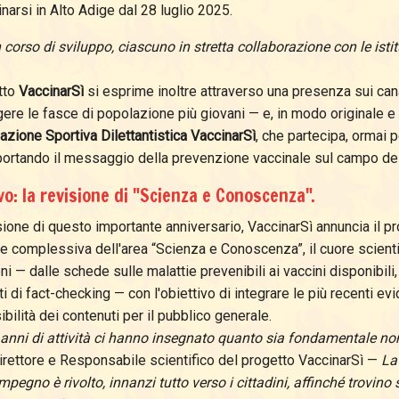
narsi in Alto Adige dal 28 luglio 2025.
in corso di sviluppo, ciascuno in stretta collaborazione con le istit
tto
VaccinarSì
si esprime inoltre attraverso una presenza sui ca
gere le fasce di popolazione più giovani — e, in modo originale 
zione Sportiva Dilettantistica VaccinarSì
, che partecipa, ormai p
, portando il messaggio della prevenzione vaccinale sul campo de
ivo: la revisione di "Scienza e Conoscenza".
ione di questo importante anniversario, VaccinarSì annuncia il p
e complessiva dell'area “Scienza e Conoscenza”, il cuore scientifi
ni — dalle schede sulle malattie prevenibili ai vaccini disponibili,
i di fact-checking — con l'obiettivo di integrare le più recenti ev
ibilità dei contenuti per il pubblico generale.
 anni di attività ci hanno insegnato quanto sia fondamentale no
Direttore e Responsabile scientifico del progetto VaccinarSì —
La
mpegno è rivolto, innanzi tutto verso i cittadini, affinché trovin