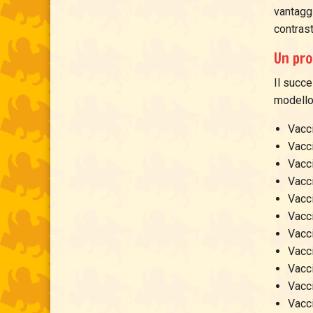
vantaggi
contras
Un pro
Il succ
modello 
Vacci
Vacci
Vacc
Vacci
Vacc
Vacci
Vacci
Vacci
Vacci
Vacci
Vacci