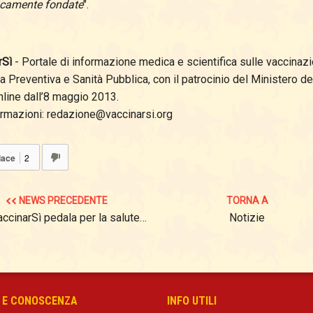
ficamente fondate
".
rSì
- Portale di informazione medica e scientifica sulle vaccinazion
 Preventiva e Sanità Pubblica, con il patrocinio del Ministero del
nline dall’8 maggio 2013.
ormazioni: redazione@vaccinarsi.org
iace
2
NEWS PRECEDENTE
TORNA A
ccinarSì pedala per la salute…
Notizie
 E CONOSCENZA
INFO UTILI